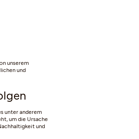
 von unserem
rlichen und
olgen
es unter anderem
eht, um die Ursache
achhaltigkeit und