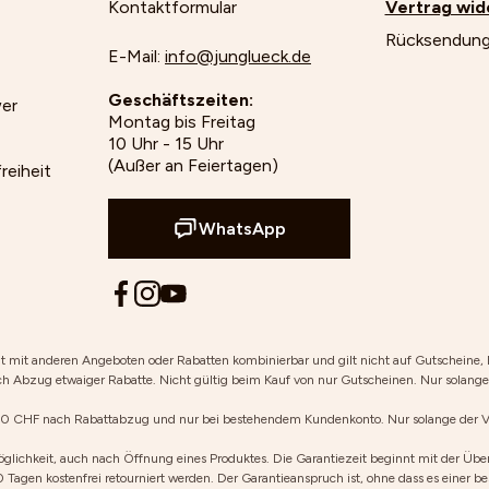
Kontaktformular
Vertrag wid
Rücksendun
E-Mail:
info@junglueck.de
Geschäftszeiten:
wer
Montag bis Freitag
10 Uhr - 15 Uhr
(Außer an Feiertagen)
reiheit
WhatsApp
ht mit anderen Angeboten oder Rabatten kombinierbar und gilt nicht auf Gutscheine, 
h Abzug etwaiger Rabatte. Nicht gültig beim Kauf von nur Gutscheinen. Nur solange d
00 CHF nach Rabattabzug und nur bei bestehendem Kundenkonto. Nur solange der Vorr
lichkeit, auch nach Öffnung eines Produktes. Die Garantiezeit beginnt mit der Über
0 Tagen kostenfrei retourniert werden. Der Garantieanspruch ist, ohne dass es eine