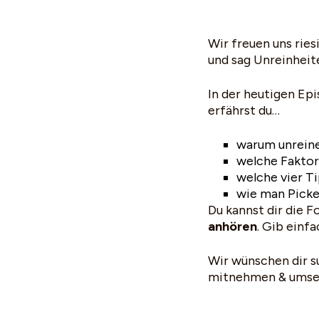
MASKEN
Masken
NACH HAUTBEDÜRFNIS
SETS
Wir freuen uns ries
UNSERE MINIS
und sag Unreinheit
BESTSELLER
In der heutigen Epi
NEUHEITEN
erfährst du…
ACCESSOIRES & GUTSCHEINE
ARCHIV SALE
warum unreine
welche Faktore
welche vier T
PRODUKTFINDER
wie man Picke
Du kannst dir die F
anhören
. Gib einfa
Wir wünschen dir s
mitnehmen & umse