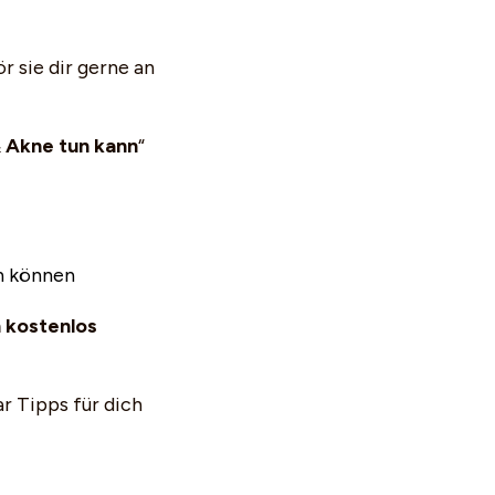
r sie dir gerne an
 Akne tun kann
“
en können
n kostenlos
r Tipps für dich