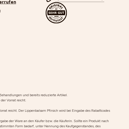
errufen
g
Behandlungen und bereits reduzierte Artikel.
er Vorrat reicht.
at reicht. Der Lippenbalsam Pfirsich wird bei Eingabe des Rabattcodes
gabe der Ware an den Käufer bzw. die Käuferin. Sollte ein Produkt nach
r bestimmten Form bedarf, unter Nennung des Kaufgegenstandes, des