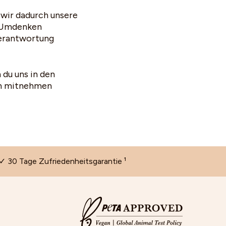
wir dadurch unsere
n Umdenken
Verantwortung
 du uns in den
ich mitnehmen
✓ 30 Tage Zufriedenheitsgarantie ¹